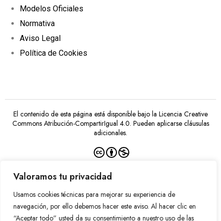
Modelos Oficiales
Normativa
Aviso Legal
Política de Cookies
El contenido de esta página está disponible bajo la
Licencia Creative
Commons Atribución-CompartirIgual 4.0
. Pueden aplicarse cláusulas
adicionales.
Valoramos tu privacidad
Usamos cookies técnicas para mejorar su experiencia de
Financiado por la Unión Europea –
NextGenerationEU
navegación, por ello debemos hacer este aviso. Al hacer clic en
“Aceptar todo” usted da su consentimiento a nuestro uso de las