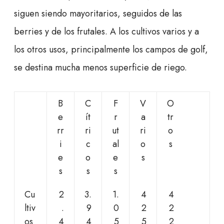
siguen siendo mayoritarios, seguidos de las
berries y de los frutales. A los cultivos varios y a
los otros usos, principalmente los campos de golf,
se destina mucha menos superficie de riego.
B
C
F
V
O
e
ít
r
a
tr
rr
ri
ut
ri
o
i
c
al
o
s
e
o
e
s
s
s
s
Cu
2
3.
1.
4
4
ltiv
.
9
0
2
2
os
4
4
5
5
2