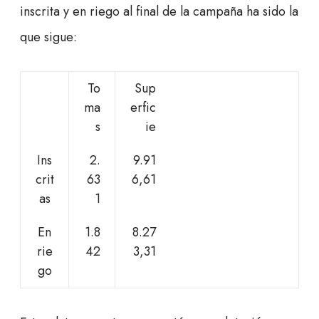
inscrita y en riego al final de la campaña ha sido la
que sigue:
To
Sup
ma
erfic
s
ie
Ins
2.
9.91
crit
63
6,61
as
1
En
1.8
8.27
rie
42
3,31
go