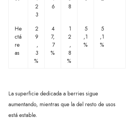
2
6
8
3
He
2
4
1
5
5
ctá
9
7,
2
,1
,1
re
,
7
,
%
%
as
3
%
8
%
%
La superficie dedicada a berries sigue
aumentando, mientras que la del resto de usos
está estable.