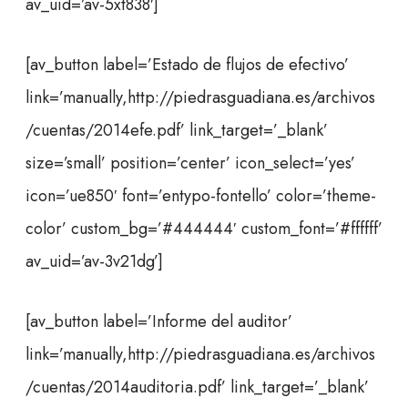
av_uid=’av-5xt838′]
[av_button label=’Estado de flujos de efectivo’
link=’manually,http://piedrasguadiana.es/archivos
/cuentas/2014efe.pdf’ link_target=’_blank’
size=’small’ position=’center’ icon_select=’yes’
icon=’ue850′ font=’entypo-fontello’ color=’theme-
color’ custom_bg=’#444444′ custom_font=’#ffffff’
av_uid=’av-3v21dg’]
[av_button label=’Informe del auditor’
link=’manually,http://piedrasguadiana.es/archivos
/cuentas/2014auditoria.pdf’ link_target=’_blank’