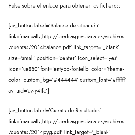
Pulse sobre el enlace para obtener los ficheros:
[av_button label=’Balance de situación’
link=’manually,http://piedrasguadiana.es/archivos
/cuentas/2014balance.pdf’ link_target=’_blank’
size=’small’ position=’center’ icon_select=’yes’
icon=’ue850′ font=’entypo-fontello’ color=’theme-
color’ custom_bg=’#444444′ custom_font=’#ffffff’
av_uid=’av-y4tfo’]
[av_button label=’Cuenta de Resultados’
link=’manually,http://piedrasguadiana.es/archivos
/cuentas/2014pyg.pdf’ link_target=’_blank’