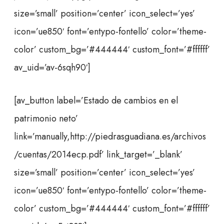
size=’small’ position=’center’ icon_select=’yes’
icon=’ue850′ font=’entypo-fontello’ color=’theme-
color’ custom_bg=’#444444′ custom_font=’#ffffff’
av_uid=’av-6sqh90′]
[av_button label=’Estado de cambios en el
patrimonio neto’
link=’manually,http://piedrasguadiana.es/archivos
/cuentas/2014ecp.pdf’ link_target=’_blank’
size=’small’ position=’center’ icon_select=’yes’
icon=’ue850′ font=’entypo-fontello’ color=’theme-
color’ custom_bg=’#444444′ custom_font=’#ffffff’