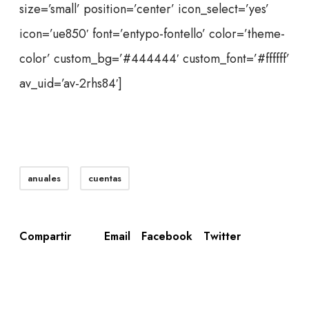
size=’small’ position=’center’ icon_select=’yes’
icon=’ue850′ font=’entypo-fontello’ color=’theme-
color’ custom_bg=’#444444′ custom_font=’#ffffff’
av_uid=’av-2rhs84′]
anuales
cuentas
Email
Facebook
Twitter
Compartir