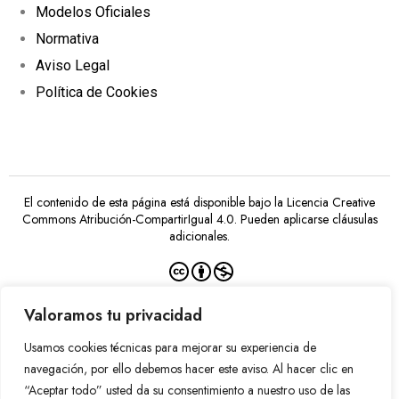
Modelos Oficiales
Normativa
Aviso Legal
Política de Cookies
El contenido de esta página está disponible bajo la
Licencia Creative
Commons Atribución-CompartirIgual 4.0
. Pueden aplicarse cláusulas
adicionales.
Valoramos tu privacidad
Usamos cookies técnicas para mejorar su experiencia de
Financiado por la Unión Europea –
NextGenerationEU
navegación, por ello debemos hacer este aviso. Al hacer clic en
“Aceptar todo” usted da su consentimiento a nuestro uso de las